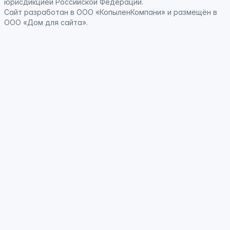
юрисдикцией Российской Федерации
.
Сайт
разработан
в ООО «КопыленКомпани» и
размещён
в
ООО «Дом для сайта».