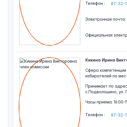
Телефон
:
87-32-
Электронная
почта:
Официальная
элект
Кикина Ирина Викт
Сфера компетенции 
избирателей по мес
Принимает по адре
с.Подволошино, ул. 
Часы
приёма: 16:00-1
Телефон
:
87-32-