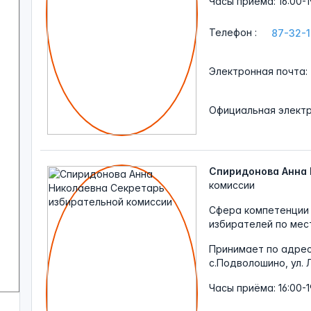
Часы
приёма: 16:00-1
Телефон
:
87-32-
Электронная
почта:
Официальная
элект
Спиридонова Анна
комиссии
Сфера компетенции 
избирателей по мес
Принимает по адре
с.Подволошино, ул. 
Часы
приёма: 16:00-1