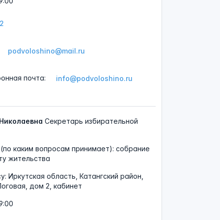
9:00
12
podvoloshino@mail.ru
ронная почта:
info@podvoloshino.ru
 Николаевна
Секретарь избирательной
(по каким вопросам принимает): собрание
ту жительства
су:
Иркутская область, Катангский район,
Логовая, дом 2, кабинет
9:00