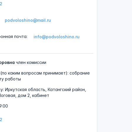
12
podvoloshino@mail.ru
ронная почта:
info@podvoloshino.ru
оровна
член комиссии
(по каким вопросам принимает): собрание
ту работы
су:
Иркутская область, Катангский район,
Логовая, дом 2, кабинет
9:00
12