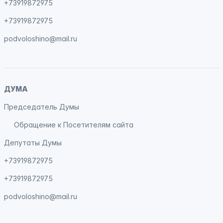
+73919872975
+73919872975
podvoloshino@mail.ru
ДУМА
Председатель Думы
Обращение к Посетителям сайта
Депутаты Думы
+73919872975
+73919872975
podvoloshino@mail.ru