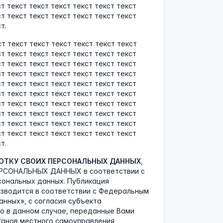
ст текст текст текст текст текст текст
ст текст текст текст текст текст текст
т.
ст текст текст текст текст текст текст
ст текст текст текст текст текст текст
ст текст текст текст текст текст текст
ст текст текст текст текст текст текст
ст текст текст текст текст текст текст
ст текст текст текст текст текст текст
ст текст текст текст текст текст текст
ст текст текст текст текст текст текст
ст текст текст текст текст текст текст
ст текст текст текст текст текст текст
т.
БОТКУ СВОИХ ПЕРСОНАЛЬНЫХ ДАННЫХ
,
РСОНАЛЬНЫХ ДАННЫХ в соответствии с
сональных данных. Публикация
изводится в соответствии с Федеральным
данных», с согласия субъекта
о в данном случае, переданные Вами
ганов местного самоуправления