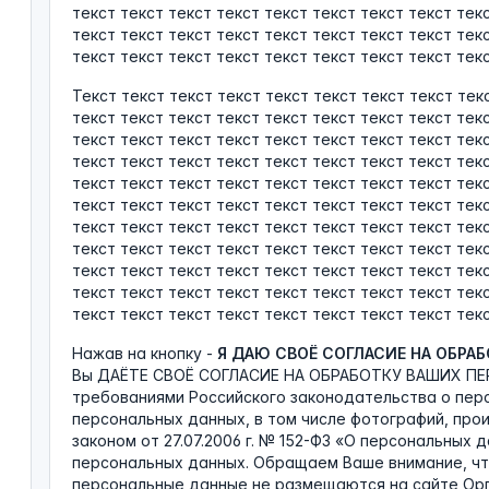
текст текст текст текст текст текст текст текст тек
текст текст текст текст текст текст текст текст тек
текст текст текст текст текст текст текст текст текс
Текст текст текст текст текст текст текст текст тек
текст текст текст текст текст текст текст текст тек
текст текст текст текст текст текст текст текст тек
текст текст текст текст текст текст текст текст тек
текст текст текст текст текст текст текст текст тек
текст текст текст текст текст текст текст текст тек
текст текст текст текст текст текст текст текст тек
текст текст текст текст текст текст текст текст тек
текст текст текст текст текст текст текст текст тек
текст текст текст текст текст текст текст текст тек
текст текст текст текст текст текст текст текст текс
Нажав на кнопку -
Я ДАЮ СВОЁ СОГЛАСИЕ НА ОБРА
Вы ДАЁТЕ СВОЁ СОГЛАСИЕ НА ОБРАБОТКУ ВАШИХ ПЕ
требованиями Российского законодательства о пер
персональных данных, в том числе фотографий, про
законом от 27.07.2006 г. № 152-ФЗ «О персональных 
персональных данных. Обращаем Ваше внимание, чт
персональные данные не размещаются на сайте Ор