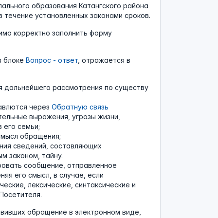
ального образования Катангского района
в течение установленных законами сроков.
имо корректно заполнить форму
в блоке
Вопрос - ответ
, отражается в
я дальнейшего рассмотрения по существу
равлются через
Обратную связь
тельные выражения, угрозы жизни,
 его семьи;
смысл обращения;
ения сведений, составляющих
м законом, тайну.
ировать сообщение, отправленное
еняя его смысл, в случае, если
ские, лексические, синтаксические и
Посетителя.
вивших обращение в электронном виде,