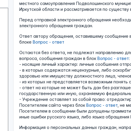
местного самоуправления Подволошинского муницип
Иркутской области и рассматривается по существу 
Перед отправкой электронного обращения необход
электронного обращения граждан.
Ответ автору обращения, оставившему сообщение 
блоке
Вопрос - ответ
Остаются без ответа, не подлежат направлению дл
вопроса, сообщения граждан в блок
Вопрос - ответ
:
- носящие личный характер: личные сообшения отп
- в которых содержатся нецензурные, либо оскорби
здоровью или имуществу должностного лица, членов
- из которых не представляется возможным понять 
- ответ на которые не может быть дан без разглаш
государственную или иную, охраняемую федеральны
- Учреждение оставляет за собой право: отредакт
Посетителем сайта через блок
Вопрос - ответ
, не м
Посетителем в сообщении были допущены грамматиче
иные ошибки русского языка, либо языка обращения 
Информация о персональных данных граждан, напра