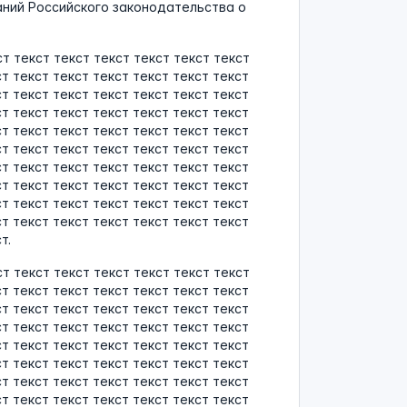
ний Российского законодательства о
ст текст текст текст текст текст текст
ст текст текст текст текст текст текст
ст текст текст текст текст текст текст
ст текст текст текст текст текст текст
ст текст текст текст текст текст текст
ст текст текст текст текст текст текст
ст текст текст текст текст текст текст
ст текст текст текст текст текст текст
ст текст текст текст текст текст текст
ст текст текст текст текст текст текст
т.
ст текст текст текст текст текст текст
ст текст текст текст текст текст текст
ст текст текст текст текст текст текст
ст текст текст текст текст текст текст
ст текст текст текст текст текст текст
ст текст текст текст текст текст текст
ст текст текст текст текст текст текст
ст текст текст текст текст текст текст