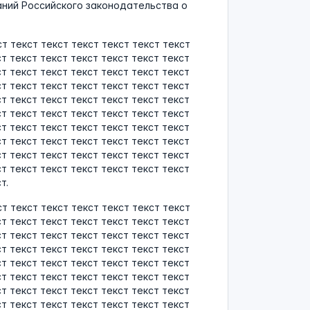
ний Российского законодательства о
ст текст текст текст текст текст текст
ст текст текст текст текст текст текст
ст текст текст текст текст текст текст
ст текст текст текст текст текст текст
ст текст текст текст текст текст текст
ст текст текст текст текст текст текст
ст текст текст текст текст текст текст
ст текст текст текст текст текст текст
ст текст текст текст текст текст текст
ст текст текст текст текст текст текст
т.
ст текст текст текст текст текст текст
ст текст текст текст текст текст текст
ст текст текст текст текст текст текст
ст текст текст текст текст текст текст
ст текст текст текст текст текст текст
ст текст текст текст текст текст текст
ст текст текст текст текст текст текст
ст текст текст текст текст текст текст