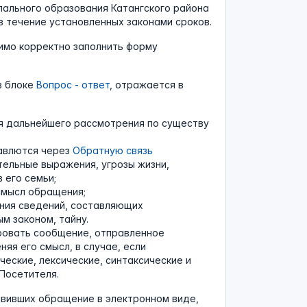
ального образования Катангского района
в течение установленных законами сроков.
имо корректно заполнить форму
в блоке
Вопрос - ответ
, отражается в
я дальнейшего рассмотрения по существу
равлются через
Обратную связь
тельные выражения, угрозы жизни,
 его семьи;
смысл обращения;
ения сведений, составляющих
м законом, тайну.
ировать сообщение, отправленное
еняя его смысл, в случае, если
ские, лексические, синтаксические и
Посетителя.
вивших обращение в электронном виде,