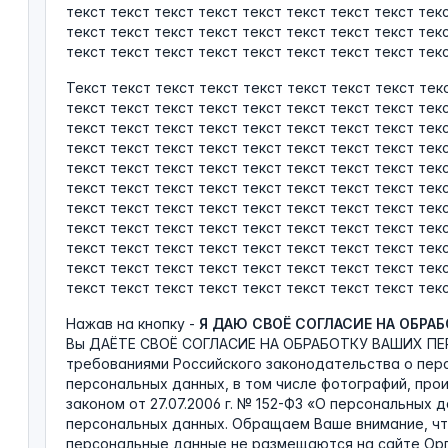
текст текст текст текст текст текст текст текст тек
текст текст текст текст текст текст текст текст тек
текст текст текст текст текст текст текст текст текс
Текст текст текст текст текст текст текст текст тек
текст текст текст текст текст текст текст текст тек
текст текст текст текст текст текст текст текст тек
текст текст текст текст текст текст текст текст тек
текст текст текст текст текст текст текст текст тек
текст текст текст текст текст текст текст текст тек
текст текст текст текст текст текст текст текст тек
текст текст текст текст текст текст текст текст тек
текст текст текст текст текст текст текст текст тек
текст текст текст текст текст текст текст текст тек
текст текст текст текст текст текст текст текст текс
Нажав на кнопку -
Я ДАЮ СВОЁ СОГЛАСИЕ НА ОБРА
Вы ДАЁТЕ СВОЁ СОГЛАСИЕ НА ОБРАБОТКУ ВАШИХ ПЕ
требованиями Российского законодательства о пер
персональных данных, в том числе фотографий, про
законом от 27.07.2006 г. № 152-ФЗ «О персональных 
персональных данных. Обращаем Ваше внимание, чт
персональные данные не размещаются на сайте Ор