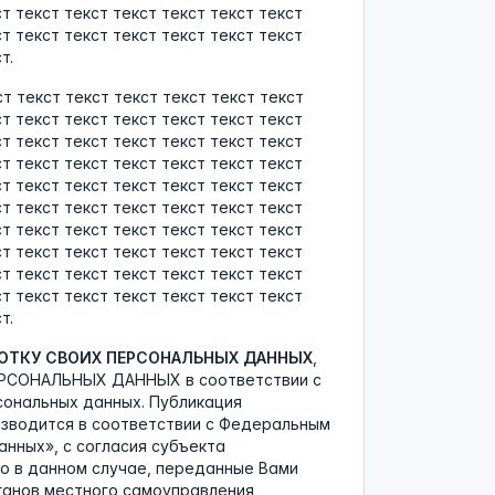
ст текст текст текст текст текст текст
ст текст текст текст текст текст текст
т.
ст текст текст текст текст текст текст
ст текст текст текст текст текст текст
ст текст текст текст текст текст текст
ст текст текст текст текст текст текст
ст текст текст текст текст текст текст
ст текст текст текст текст текст текст
ст текст текст текст текст текст текст
ст текст текст текст текст текст текст
ст текст текст текст текст текст текст
ст текст текст текст текст текст текст
т.
БОТКУ СВОИХ ПЕРСОНАЛЬНЫХ ДАННЫХ
,
РСОНАЛЬНЫХ ДАННЫХ в соответствии с
сональных данных. Публикация
изводится в соответствии с Федеральным
данных», с согласия субъекта
о в данном случае, переданные Вами
ганов местного самоуправления