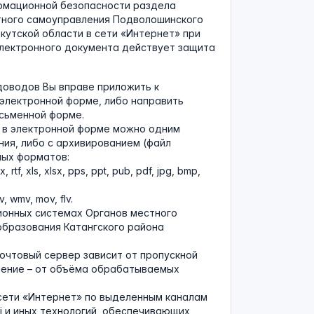
рмационной безопасности раздела
тного самоуправления Подволошинского
кутской области в сети «Интернет» при
электронного документа действует защита
доводов Вы вправе приложить к
электронной форме, либо направить
исьменной форме.
л в электронной форме можно одним
ия, либо с архивированием (файл
мых форматов:
rtf, xls, xlsx, pps, ppt, pub, pdf, jpg, bmp,
, wmv, mov, flv.
ионных системах Органов местного
бразования Катангского района
почтовый сервер зависит от пропускной
учение – от объёма обрабатываемых
 сети «Интернет» по выделенным каналам
Fi и иных технологий, обеспечивающих