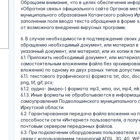
Обращаем внимание, что в целях обеспечения инфо
«Обратная связь» официального сайта Органов мес
муниципального образования Катангского района Ир
заполнении поля ввода текста обращения в форме 
от возможного внедрения вирусных программ.
6. В случае необходимости в подтверждение своих 
обращению необходимый документ, или материал в 
указанный документ, или материал, или их копии в п
6.1. Приложить необходимый документ, или материа
самостоятельным вложением файла без архивирован
вложения) по одному из двух разных типов допусти
6.1.1. текстового (графического) формата: txt, doc, docx, 
png, tif, gif, pcx;
6.1.2. аудио- (видео-) формата: mp3, wma, avi, mp4, mkv
6.1.3. Иные форматы не обрабатываются в информац
самоуправления Подволошинского муниципального о
Иркутской области.
6.2. Гарантированная передача файла вложения на 
способности сети «Интернет» пользователя, а пол
почтовым сервером переданных файлов.
6.3. При подключении оборудования пользователя к
связи с использованием технологий ADSL, 3G, 4G, Wi