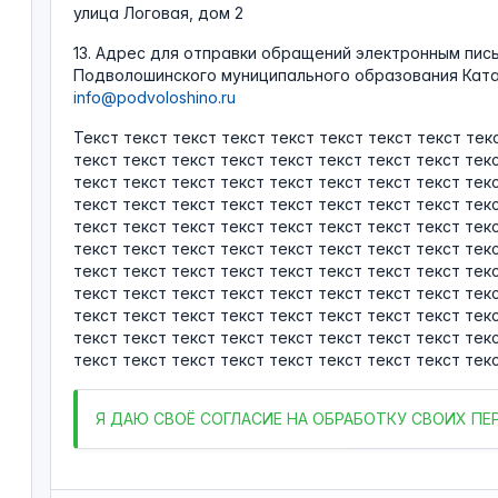
улица Логовая, дом 2
13. Адрес для отправки обращений электронным пис
Подволошинского муниципального образования Ката
info@podvoloshino.ru
Текст текст текст текст текст текст текст текст тек
текст текст текст текст текст текст текст текст тек
текст текст текст текст текст текст текст текст тек
текст текст текст текст текст текст текст текст тек
текст текст текст текст текст текст текст текст тек
текст текст текст текст текст текст текст текст тек
текст текст текст текст текст текст текст текст тек
текст текст текст текст текст текст текст текст тек
текст текст текст текст текст текст текст текст тек
текст текст текст текст текст текст текст текст тек
текст текст текст текст текст текст текст текст текс
Я
ДАЮ СВОЁ СОГЛАСИЕ НА ОБРАБОТКУ СВОИХ П