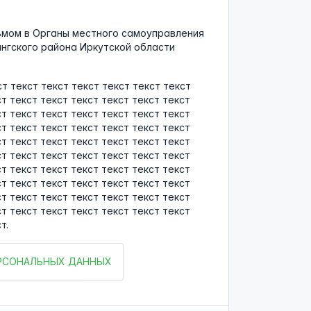
ьмом в Органы местного самоуправления
нгского района Иркутской области
ст текст текст текст текст текст текст
ст текст текст текст текст текст текст
ст текст текст текст текст текст текст
ст текст текст текст текст текст текст
ст текст текст текст текст текст текст
ст текст текст текст текст текст текст
ст текст текст текст текст текст текст
ст текст текст текст текст текст текст
ст текст текст текст текст текст текст
ст текст текст текст текст текст текст
т.
ЕРСОНАЛЬНЫХ ДАННЫХ