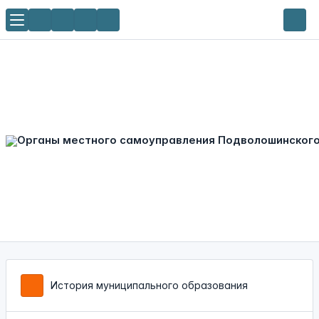
История муниципального образования