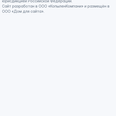
юрисдикцией Российской Федерации
.
Сайт
разработан
в ООО «КопыленКомпани» и
размещён
в
ООО «Дом для сайта».