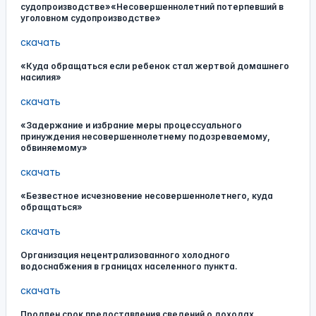
судопроизводстве»«Несовершеннолетний потерпевший в
уголовном судопроизводстве»
скачать
«Куда обращаться если ребенок стал жертвой домашнего
насилия»
скачать
«Задержание и избрание меры процессуального
принуждения несовершеннолетнему подозреваемому,
обвиняемому»
скачать
«Безвестное исчезновение несовершеннолетнего, куда
обращаться»
скачать
Организация нецентрализованного холодного
водоснабжения в границах населенного пункта.
скачать
Продлен срок предоставления сведений о доходах,