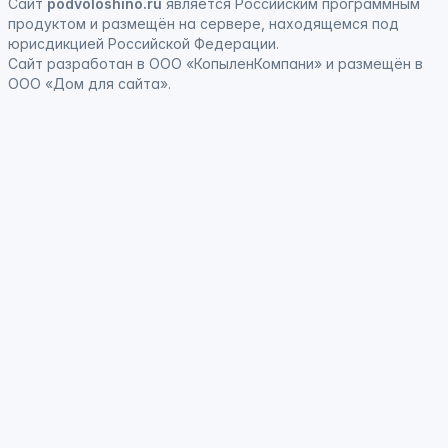
Сайт
podvoloshino.ru
является
Российским программным
продуктом
и
размещён на сервере, находящемся под
юрисдикцией Российской Федерации
.
Сайт
разработан
в ООО «КопыленКомпани» и
размещён
в
ООО «Дом для сайта».