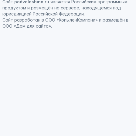
Сайт
podvoloshino.ru
является
Российским программным
продуктом
и
размещён на сервере, находящемся под
юрисдикцией Российской Федерации
.
Сайт
разработан
в ООО «КопыленКомпани» и
размещён
в
ООО «Дом для сайта».